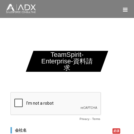
TeamSpirit-
Enterprise-資料請
求