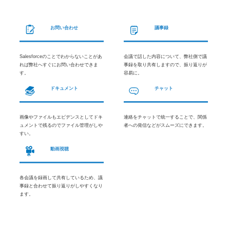
お問い合わせ
議事録
Salesforceのことでわからないことがあ
会議で話した内容について、弊社側で議
れば弊社へすぐにお問い合わせできま
事録を取り共有しますので、振り返りが
す。
容易に。
ドキュメント
チャット
画像やファイルもエビデンスとしてドキ
連絡をチャットで統一することで、関係
ュメントで残るのでファイル管理がしや
者への発信などがスムーズにできます。
すい。
動画視聴
各会議を録画して共有しているため、議
事録と合わせて振り返りがしやすくなり
ます。