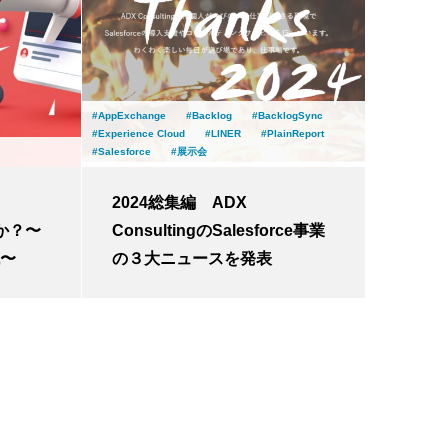
AppExchange
Backlog
BacklogSync
Experience Cloud
LINER
PlainReport
Salesforce
展示会
2024総集編 ADX
のか？〜
ConsultingのSalesforce事業
戦〜
の３大ニュースを発表