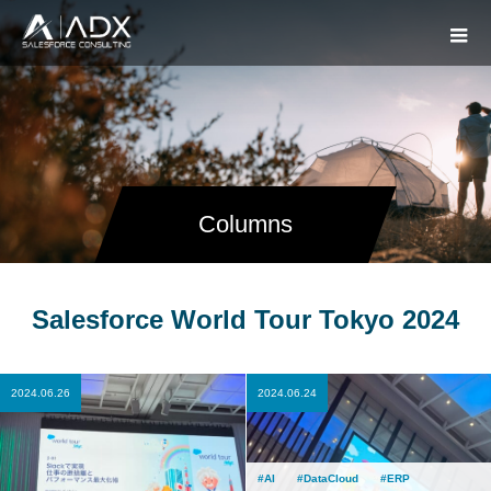
Columns
Salesforce World Tour Tokyo 2024
2024.06.26
2024.06.24
AI
DataCloud
ERP