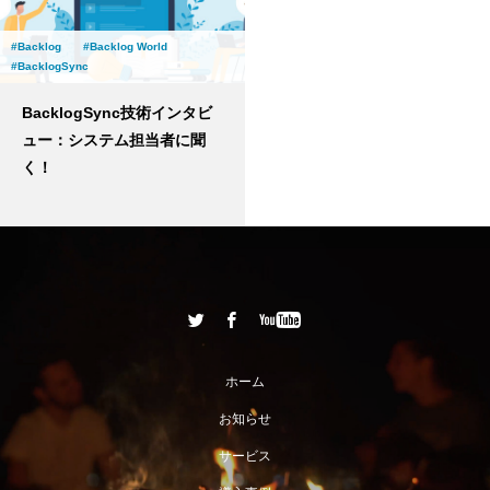
Backlog
Backlog World
BacklogSync
BacklogSync技術インタビ
ュー：システム担当者に聞
く！
ホーム
お知らせ
サービス