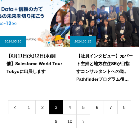
2024.05.16
2024.05.15
【6月11日(火)12日(水)開
【社員インタビュー】元パー
催】Salesforce World Tour
ト主婦と地方在住SEが目指
Tokyoに出展します
すコンサルタントへの道。
Pathfinderプログラム後入
社したふたりが描く「私のキ
ャリア形成」
1
2
3
4
5
6
7
8
9
10