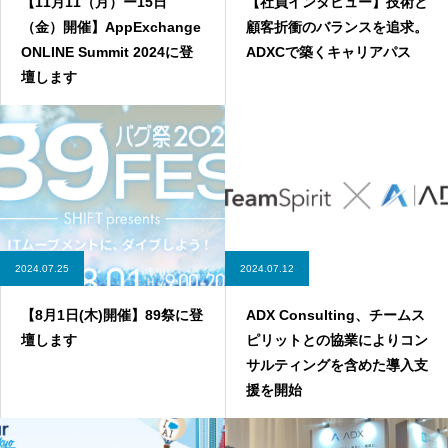
【11月11（月）ー15日
【社員インタビュー】技術と
（金）開催】AppExchange
顧客折衝のバランスを追求。
ONLINE Summit 2024に登
ADXCで築くキャリアパス
壇します
2024.07.25
2024.07.12
【8月1日(木)開催】89祭に登
ADX Consulting、チームス
壇します
ピリットとの協業によりコン
サルティングを含めた導入支
援を開始