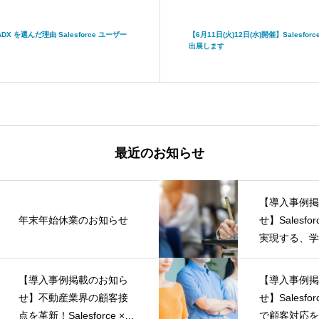
 を選んだ理由 Salesforce ユーザー
【6月11日(火)12日(水)開催】Salesforce 
出展します
最近のお知らせ
【導入事例掲
年末年始休業のお知らせ
せ】Salesfor
実現する、学
う”支援とは
等学院様のLI
【導入事例掲載のお知ら
【導入事例掲
を公開
せ】不動産業界の顧客接
せ】Salesfo
点を革新！Salesforce ×
で顧客対応を