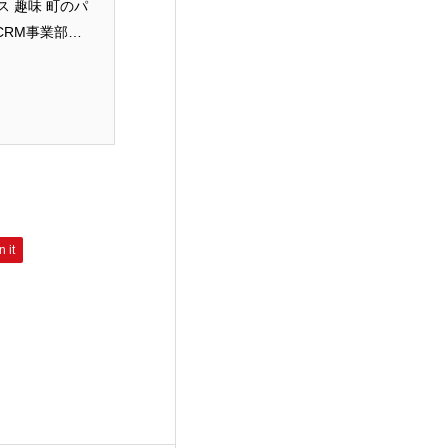
ス 趣味 町のパ
職 CRM事業部
n it