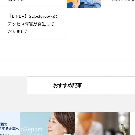
LINER活用成功ストーリ
に、アンケー
ー！株式会社みらいコン
約4倍に！株
【LINER】Salesforceへの
シェルジュ様のLINER導入
ア様のLINE
アクセス障害が発生して
事例を公開
開
おりました
おすすめ記事