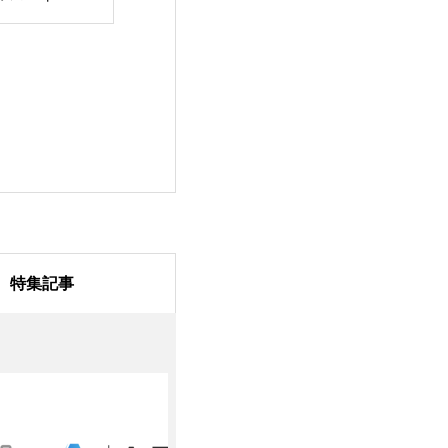
ト回答率も
式会社ソフィ
R導入事例を公
特集記事