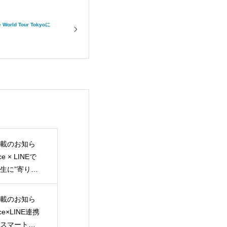
World Tour Tokyoに
載のお知ら
ce × LINEで
生に”寄り添
。ベネッセ高
NER導入事例
載のお知ら
rce×LINE連携
スマート