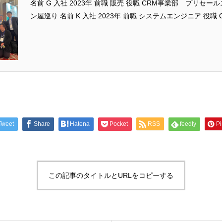
名前 G 入社 2023年 前職 販売 役職 CRM事業部 プリセール
ン屋巡り 名前 K 入社 2023年 前職 システムエンジニア 役
コンサルタント 趣味 里山登り
Tweet
Share
Hatena
Pocket
RSS
feedly
Pi
この記事のタイトルとURLをコピーする