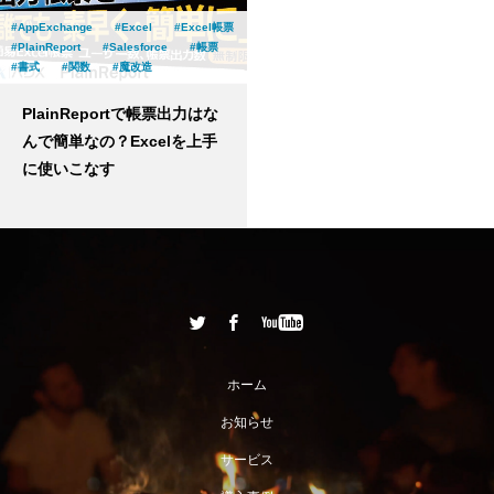
AppExchange
Excel
Excel帳票
PlainReport
Salesforce
帳票
書式
関数
魔改造
PlainReportで帳票出力はな
んで簡単なの？Excelを上手
に使いこなす
ホーム
お知らせ
サービス