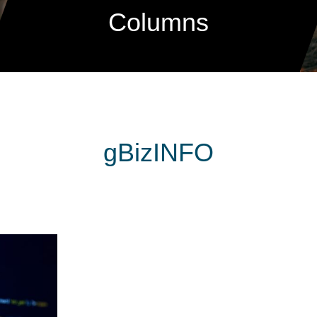
Columns
gBizINFO