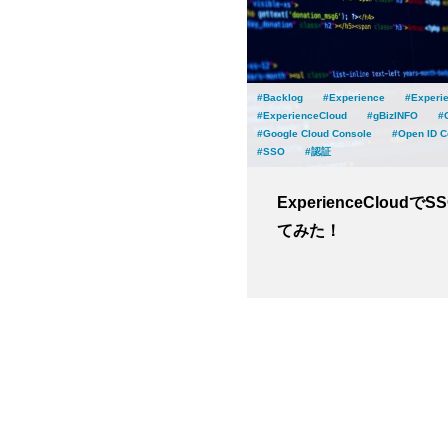
Backlog
Experience
Experi
ExperienceCloud
gBizINFO
Google Cloud Console
Open ID C
SSO
認証
ExperienceCloudで
てみた！