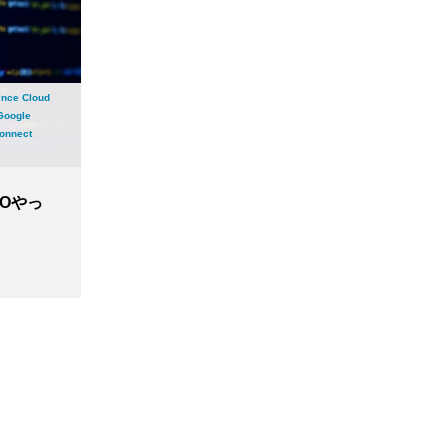
ence Cloud
Google
onnect
SSOやっ