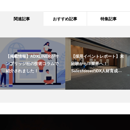
関連記事
おすすめ記事
特集記事
【掲載情報】ADXLINERがサ
【採用イベントレポート】未
ンブリッジ社の技術コラムで
経験からIT業界へ！
紹介されました！
SalesforceのDX人材育成プ
ログラム「Pathfinder」卒業
生と交流しました