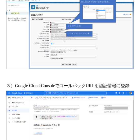
３）Google Cloud ConsoleでコールバックURLを認証情報に登録