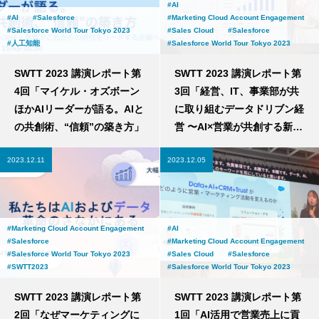
AI
AI
Salesforce
Marketing Cloud Account Engagement
Salesforce World Tour Tokyo 2023
Sales Cloud
Salesforce
人工知能
Salesforce World Tour Tokyo 2023
SWTT 2023 講演レポート第
SWTT 2023 講演レポート第
4回「マイケル・オズボーン
3回「経営、IT、事業部が共
ほかAIリーダーが語る。AIと
に取り組むデータドリブン経
の共創術、“信頼”の築き方」
営 〜AI×営業が共創する新時
代の営業組織づくり〜」
2023.12.11
2023.12.05
Marketing Cloud Account Engagement
AI
Salesforce
Marketing Cloud Account Engagement
Salesforce World Tour Tokyo 2023
Sales Cloud
Salesforce
SWTT2023
Salesforce World Tour Tokyo 2023
SWTT 2023 講演レポート第
SWTT 2023 講演レポート第
2回「なぜマーケティングに
1回「AI活用で営業売上に貢