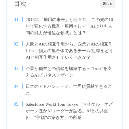
目次
閉じる
2013年「雇用の未来」から10年 この先の10
年で変化する職業・雇用そして「AIよりも人
間の能力が優位な領域」とは？
人間とAIの相互作用から、企業とAIの相互作
用へ 個人の集合体であるチーム/組織をどう
AIと相互作用させていくべきか？
企業が顧客との信頼を構築する − "Trust"を支
えるAIビジネスデザイン
日本のアドバンテージ、世界に貢献できるこ
と
Salesforce World Tour Tokyo「マイケル・オズ
ボーンほかAIリーダーが語る。AIとの共創
術、“信頼”の築き方」の所感