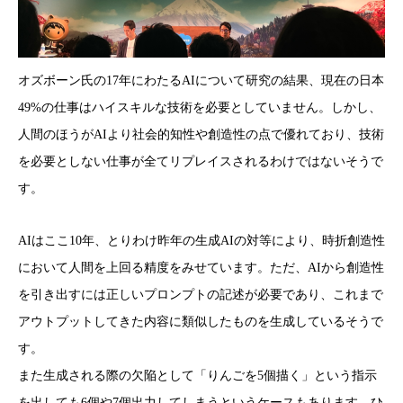
オズボーン氏の17年にわたるAIについて研究の結果、現在の日本
49%の仕事はハイスキルな技術を必要としていません。しかし、
人間のほうがAIより社会的知性や創造性の点で優れており、技術
を必要としない仕事が全てリプレイスされるわけではないそうで
す。
AIはここ10年、とりわけ昨年の生成AIの対等により、時折創造性
において人間を上回る精度をみせています。ただ、AIから創造性
を引き出すには正しいプロンプトの記述が必要であり、これまで
アウトプットしてきた内容に類似したものを生成しているそうで
す。
また生成される際の欠陥として「りんごを5個描く」という指示
を出しても6個や7個出力してしまうというケースもあります。ひ