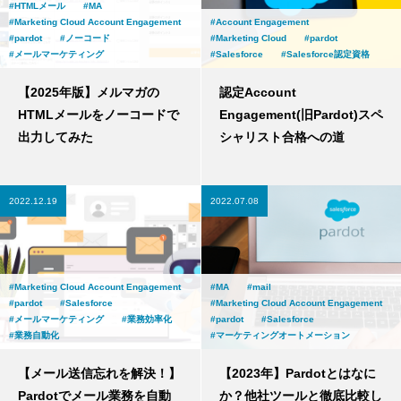
HTMLメール
MA
Marketing Cloud Account Engagement
Account Engagement
pardot
ノーコード
Marketing Cloud
pardot
メールマーケティング
Salesforce
Salesforce認定資格
【2025年版】メルマガの
認定Account
HTMLメールをノーコードで
Engagement(旧Pardot)スペ
出力してみた
シャリスト合格への道
2022.12.19
2022.07.08
Marketing Cloud Account Engagement
MA
mail
pardot
Salesforce
Marketing Cloud Account Engagement
メールマーケティング
業務効率化
pardot
Salesforce
業務自動化
マーケティングオートメーション
【メール送信忘れを解決！】
【2023年】Pardotとはなに
Pardotでメール業務を自動
か？他社ツールと徹底比較し