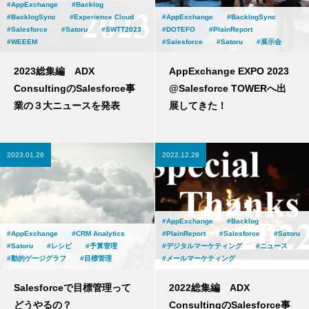
AppExchange
Backlog
BacklogSync
Experience Cloud
AppExchange
BacklogSync
Salesforce
Satoru
SWTT2023
DOTEFO
PlainReport
WEEEM
Salesforce
Satoru
展示会
2023総集編 ADX
AppExchange EXPO 2023
ConsultingのSalesforce事
@Salesforce TOWERへ出
業の３大ニュースを発表
展してきた！
2023.01.26
2022.12.28
AppExchange
Backlog
AppExchange
CRM Analytics
PlainReport
Salesforce
Satoru
Satoru
レシピ
予算管理
デジタルマーケティング
ニュース
動的ゲージグラフ
目標管理
メールマーケティング
Salesforceで目標管理って
2022総集編 ADX
どうやるの？
ConsultingのSalesforce事