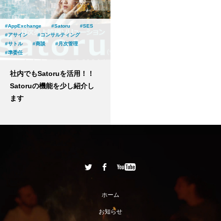
AppExchange
Satoru
SES
アサイン
コンサルティング
サトル
商談
月次管理
準委任
社内でもSatoruを活用！！
Satoruの機能を少し紹介し
ます
ホーム
お知らせ