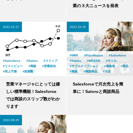
業の３大ニュースを発表
2022.10.17
2022.10.16
MRR
PlainReport
Salesforce
Salesforce
Satoru
スリップ
Satoru
WEEEM
サトル
リストビュー
商談
営業担当
サブスクリプション
価格表
商品
売上予測
延期数
商談
商談商品
月次
営業マネージャにとっては嬉
Salesforceで月次売上を簡
しい標準機能！Salesforce
単に！Satoruと商談商品
では商談のスリップ数がわか
ります
2022.09.25