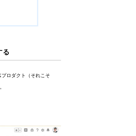
する
ADXプロダクト（それこそ
う。