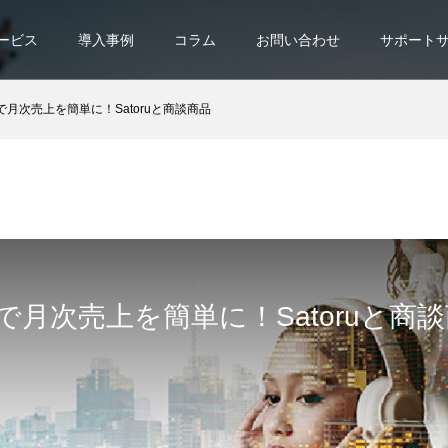
ービス
導入事例
コラム
お問い合わせ
サポート
rceで月次売上を簡単に！Satoruと商談商品
orceで月次売上を簡単に！Satoruと商