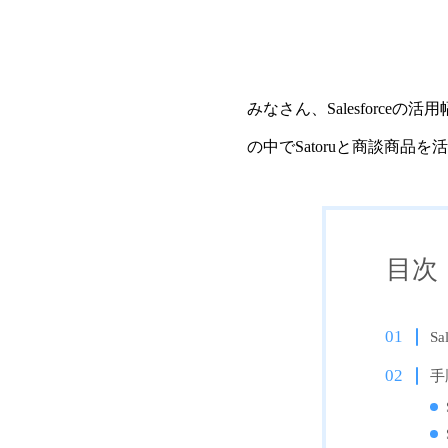
みなさん、Salesfor
の中でSatoruと商談商
目次
S
手