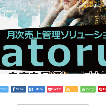
Tweet
Share
Hatena
Pocket
RSS
feedly
Pi