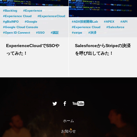
Backlog
Experience
Experience Cloud
ExperienceCloud
gBizINFO
Google
ADX技術開発Lab
APEX
API
Google Cloud Console
Experience Cloud
Salesforce
Open ID Connect
SSO
認証
stripe
決済
ExperienceCloudでSSOや
SalesforceからStripeの決済
ってみた！
を呼び出してみた！
ホーム
お知らせ