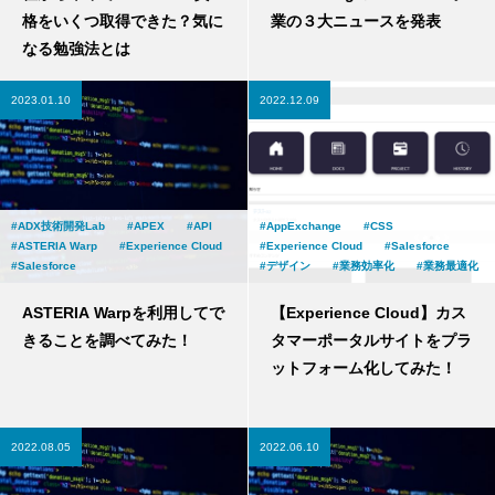
格をいくつ取得できた？気に
業の３大ニュースを発表
なる勉強法とは
2023.01.10
2022.12.09
ADX技術開発Lab
APEX
API
AppExchange
CSS
ASTERIA Warp
Experience Cloud
Experience Cloud
Salesforce
Salesforce
デザイン
業務効率化
業務最適化
ASTERIA Warpを利用してで
【Experience Cloud】カス
きることを調べてみた！
タマーポータルサイトをプラ
ットフォーム化してみた！
2022.08.05
2022.06.10