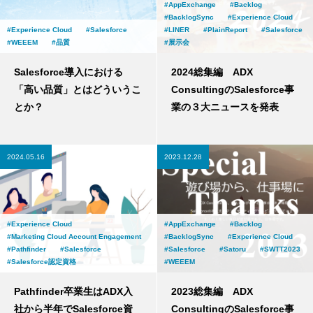
AppExchange
Backlog
BacklogSync
Experience Cloud
Experience Cloud
Salesforce
LINER
PlainReport
Salesforce
WEEEM
品質
展示会
Salesforce導入における
2024総集編 ADX
「高い品質」とはどういうこ
ConsultingのSalesforce事
とか？
業の３大ニュースを発表
2024.05.16
2023.12.28
Experience Cloud
AppExchange
Backlog
Marketing Cloud Account Engagement
BacklogSync
Experience Cloud
Pathfinder
Salesforce
Salesforce
Satoru
SWTT2023
Salesforce認定資格
WEEEM
Pathfinder卒業生はADX入
2023総集編 ADX
社から半年でSalesforce資
ConsultingのSalesforce事