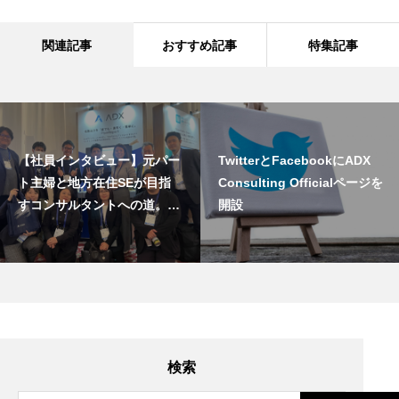
関連記事
おすすめ記事
特集記事
【社員インタビュー】元パー
TwitterとFacebookにADX
ト主婦と地方在住SEが目指
Consulting Officialページを
すコンサルタントへの道。
開設
Pathfinderプログラム後入社
したふたりが描く「私のキャ
リア形成」
検索