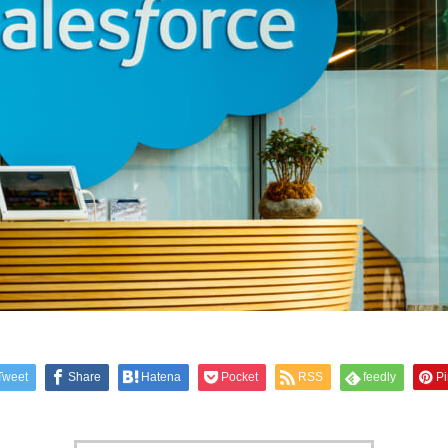
Tweet
Share
Hatena
Pocket
RSS
feedly
Pi