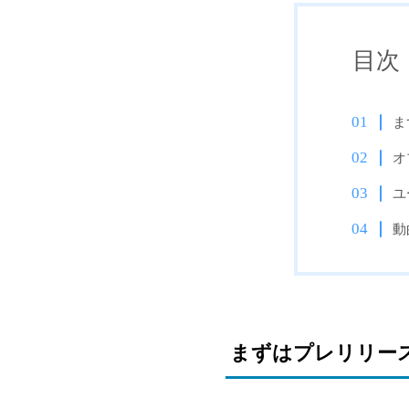
目次
ま
オ
ユ
動
まずはプレリリー