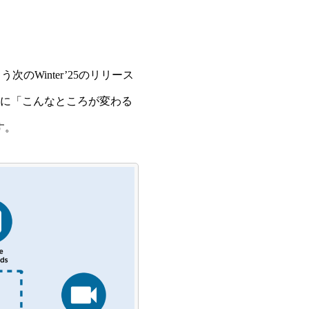
のWinter’25のリリース
の前に「こんなところが変わる
す。