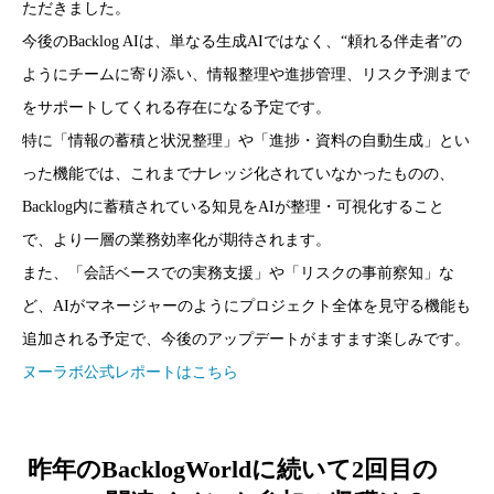
ただきました。
今後のBacklog AIは、単なる生成AIではなく、“頼れる伴走者”の
ようにチームに寄り添い、情報整理や進捗管理、リスク予測まで
をサポートしてくれる存在になる予定です。
特に「情報の蓄積と状況整理」や「進捗・資料の自動生成」とい
った機能では、これまでナレッジ化されていなかったものの、
Backlog内に蓄積されている知見をAIが整理・可視化すること
で、より一層の業務効率化が期待されます。
また、「会話ベースでの実務支援」や「リスクの事前察知」な
ど、AIがマネージャーのようにプロジェクト全体を見守る機能も
追加される予定で、今後のアップデートがますます楽しみです。
ヌーラボ公式レポートはこちら
昨年のBacklogWorldに続いて2回目の