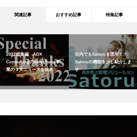
関連記事
おすすめ記事
特集記事
2022総集編 ADX
社内でもSatoruを活用！！
ConsultingのSalesforce事
Satoruの機能を少し紹介しま
業の３大ニュースを発表
す