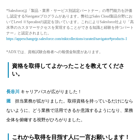
*Salesforceは「製品・業界・サービス別認定パートナー」の専門能力を評価
し認定するNavigatorプログラムがあります。弊社はSales Cloud製品分野にお
いてLevel ⅡSpecalistの認定を頂いています。これによりSalesforce社より「高
水準のカスタマーサクセスを実現することができる知識と経験を持つパート
ナー」と認定されました。
https://appexchangejp.salesforce.com/mktcollections/curated/navigator#products-1
*ADXでは、資格試験合格者への報償金制度があります。
資格を取得してよかったことを教えてくださ
い。
長谷川
キャリアパスが広がりました！
堀
担当業務が拡がりました。取得資格を持っているだけになら
ないように、どう業務で活用できるか意識するようになり、業務
全体を俯瞰する視野がひろがりました。
これから取得を目指す人に一言お願いします！