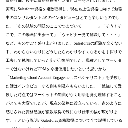
資格詳細、後半に資格取得者インタビューをお届けしました。
実際にSalesforce資格を複数取得し、現在も上位資格に向けて勉強
中のコンサルタント2名のインタビューはとても楽しいものでし
た。「あの試験の問題のここでつまづいて・・・・」「そう！そ
こで、この動画に出会って」「ウェビナー見て解決して・・・」
など、ものすごく盛り上がりました。Salesforceの経験が全くない
中、わからないなりにどうしたらわかりやすくなるかを手探りで
工夫して勉強していった姿が印象的でした。職種としてマーケタ
ーではないけれどCRMを今後使用したいという思いから
「Marketing Cloud Account Engagement スペシャリスト」を受験し
た話はインタビューする側も刺激をもらいました。「勉強して受
験した時点ではマーケットの知識がなく用語を覚え理解すること
がとても大変でしたが、現在の業務に役立っている。点のように
感じされた資格勉強が複数取得で線になり仕事の幅が広がりま
す。」という説明がSalesforce資格取得について全て説明している