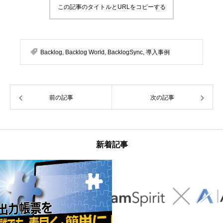
この記事のタイトルとURLをコピーする
Backlog
,
Backlog World
,
BacklogSync
,
導入事例
前の記事
次の記事
新着記事