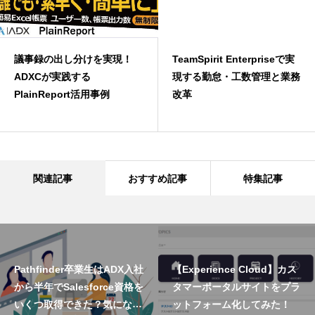
議事録の出し分けを実現！
TeamSpirit Enterpriseで実
ADXCが実践する
現する勤怠・工数管理と業務
PlainReport活用事例
改革
関連記事
おすすめ記事
特集記事
Pathfinder卒業生はADX入社
【Experience Cloud】カス
から半年でSalesforce資格を
タマーポータルサイトをプラ
いくつ取得できた？気になる
ットフォーム化してみた！