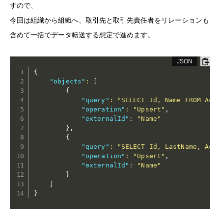
すので、
今回は組織から組織へ、取引先と取引先責任者をリレーションも
含めて一括でデータ転送する想定で進めます。
{
"objects"
:
[
{
"query"
:
"SELECT Id, Name FROM Acc
"operation"
:
"Upsert"
,
"externalId"
:
"Name"
}
,
{
"query"
:
"SELECT Id, LastName, Acc
"operation"
:
"Upsert"
,
"externalId"
:
"Name"
}
]
}