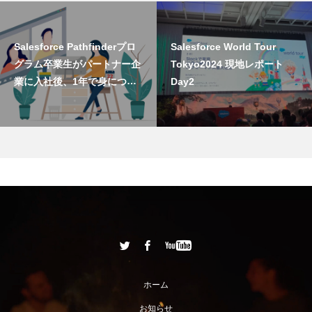
Salesforce Pathfinderプロ
Salesforce World Tour
グラム卒業生がパートナー企
Tokyo2024 現地レポート
業に入社後、1年で身につけ
Day2
たこと
ホーム
お知らせ